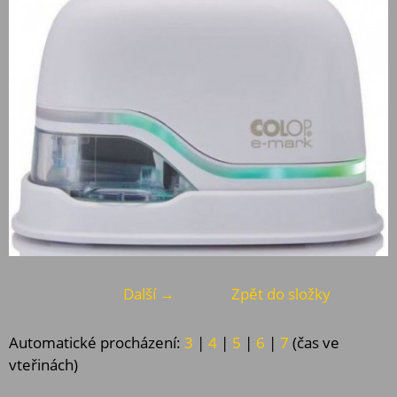
Další →
Zpět do složky
Automatické procházení:
3
|
4
|
5
|
6
|
7
(čas ve
vteřinách)