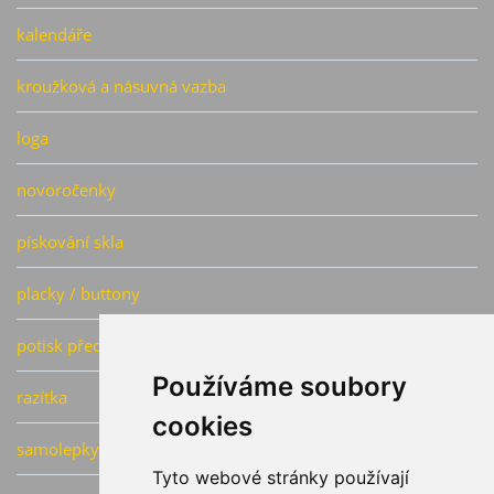
kalendáře
kroužková a násuvná vazba
loga
novoročenky
pískování skla
placky / buttony
potisk předmětů
Používáme soubory
razítka
cookies
samolepky
Tyto webové stránky používají