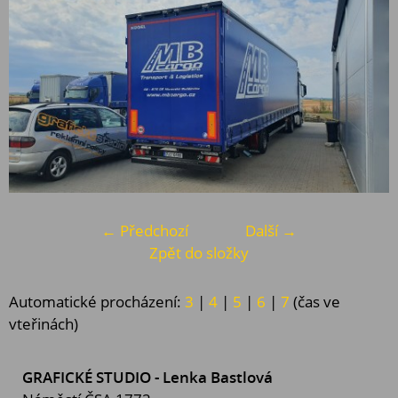
← Předchozí
Další →
Zpět do složky
Automatické procházení:
3
|
4
|
5
|
6
|
7
(čas ve
vteřinách)
GRAFICKÉ STUDIO - Lenka Bastlová