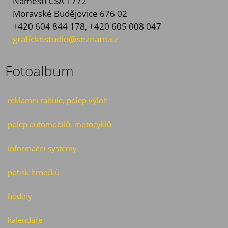
Náměstí ČSA 1772
Moravské Budějovice 676 02
+420 604 844 178, +420 605 008 047
grafickestudio@seznam.cz
Fotoalbum
reklamní tabule, polep výloh
polep automobilů, motocyklů
informační systémy
potisk hrnečků
hodiny
kalendáře