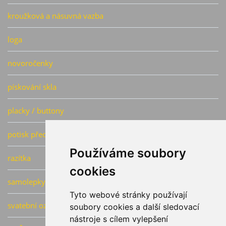
kroužková a násuvná vazba
loga
novoročenky
pískování skla
placky / buttony
potisk předmětů
Používáme soubory
razítka
cookies
samolepky
Tyto webové stránky používají
svatební oznámení, pozvánky
soubory cookies a další sledovací
nástroje s cílem vylepšení